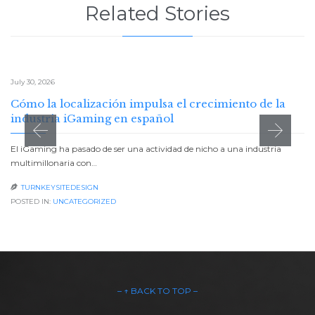
Related Stories
July 30, 2026
Cómo la localización impulsa el crecimiento de la
industria iGaming en español
El iGaming ha pasado de ser una actividad de nicho a una industria
multimillonaria con…
TURNKEYSITEDESIGN

POSTED IN:
UNCATEGORIZED
– ↑ BACK TO TOP –