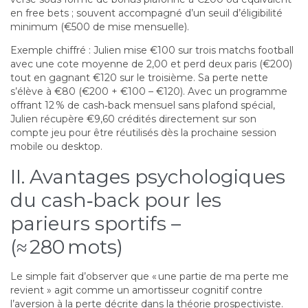
en free bets ; souvent accompagné d’un seuil d’éligibilité
minimum (€500 de mise mensuelle).
Exemple chiffré : Julien mise €100 sur trois matchs football
avec une cote moyenne de 2,00 et perd deux paris (€200)
tout en gagnant €120 sur le troisième. Sa perte nette
s’élève à €80 (€200 + €100 – €120). Avec un programme
offrant 12 % de cash‑back mensuel sans plafond spécial,
Julien récupère €9,60 crédités directement sur son
compte jeu pour être réutilisés dès la prochaine session
mobile ou desktop.
II. Avantages psychologiques
du cash‑back pour les
parieurs sportifs –
(≈ 280 mots)
Le simple fait d’observer que « une partie de ma perte me
revient » agit comme un amortisseur cognitif contre
l’aversion à la perte décrite dans la théorie prospectiviste.