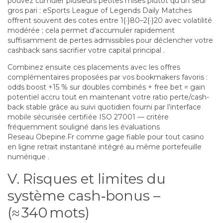
pouvez cumuler plusieurs petites mises plutôt qu’un seul
gros pari : eSports League of Legends Daily Matches
offrent souvent des cotes entre 1{·}80–2{·}20 avec volatilité
modérée ; cela permet d’accumuler rapidement
suffisamment de pertes admissibles pour déclencher votre
cashback sans sacrifier votre capital principal .
Combinez ensuite ces placements avec les offres
complémentaires proposées par vos bookmakers favoris :
odds boost +15 % sur doubles combinés + free bet = gain
potentiel accru tout en maintenant votre ratio perte/cash-
back stable grâce au suivi quotidien fourni par l’interface
mobile sécurisée certifiée ISO 27001 — critère
fréquemment souligné dans les évaluations
Reseau Obepine.Fr comme gage fiable pour tout casino
en ligne retrait instantané intégré au même portefeuille
numérique .
V. Risques et limites du
système cash‑bonus –
(≈ 340 mots)