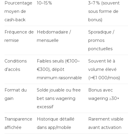
Pourcentage
10–15 %
3–7 % (souvent
moyen de
sous forme de
cash‑back
bonus)
Fréquence de
Hebdomadaire /
Sporadique /
remise
mensuelle
promos
ponctuelles
Conditions
Faibles seuils (€100–
Souvent lié à
d’accès
€300), dépôt
volume élevé
minimum raisonnable
(>€1 000/mois)
Format du
Solde jouable ou free
Bonus avec
gain
bet sans wagering
wagering ≥30×
excessif
Transparence
Historique détaillé
Rarement visible
affichée
dans app/mobile
avant activation