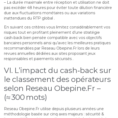
– La durée maximale entre réception et utilisation ne doit
pas excéder 48 heures pour éviter toute dilution financière
due aux fluctuations monétaires ou aux variations
inattendues du RTP global .
En suivant ces critères vous limitez considérablement vos
risques tout en profitant pleinement d’une stratégie
cash‑back bien pensée compatible avec vos objectifs
bancaires personnels ainsi qu’avec les meilleures pratiques
recommandées par Reseau Obepine.Fr lors de leurs
revues annuelles dédiées aux sites proposant jeux
responsables et paiements sécurisés .
VI. L’impact du cash‑back sur
le classement des opérateurs
selon Reseau Obepine.Fr –
(≈ 300 mots)
Reseau Obepine.Fr utilise depuis plusieurs années une
méthodologie basée sur cinq axes majeurs : sécurité &