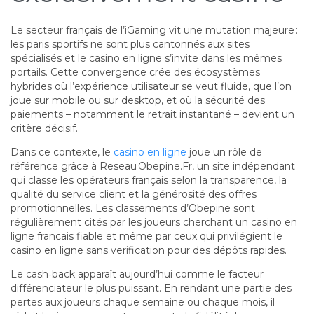
Le secteur français de l’iGaming vit une mutation majeure :
les paris sportifs ne sont plus cantonnés aux sites
spécialisés et le casino en ligne s’invite dans les mêmes
portails. Cette convergence crée des écosystèmes
hybrides où l’expérience utilisateur se veut fluide, que l’on
joue sur mobile ou sur desktop, et où la sécurité des
paiements – notamment le retrait instantané – devient un
critère décisif.
Dans ce contexte, le
casino en ligne
joue un rôle de
référence grâce à Reseau Obepine.Fr, un site indépendant
qui classe les opérateurs français selon la transparence, la
qualité du service client et la générosité des offres
promotionnelles. Les classements d’Obepine sont
régulièrement cités par les joueurs cherchant un casino en
ligne francais fiable et même par ceux qui privilégient le
casino en ligne sans verification pour des dépôts rapides.
Le cash‑back apparaît aujourd’hui comme le facteur
différenciateur le plus puissant. En rendant une partie des
pertes aux joueurs chaque semaine ou chaque mois, il