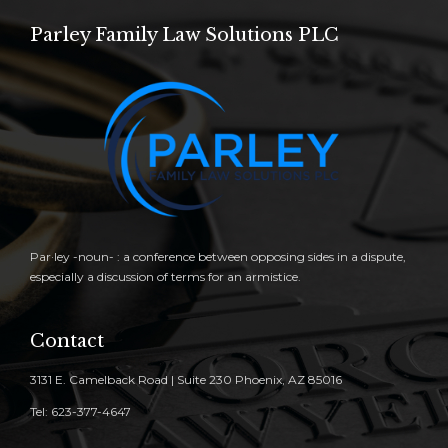
Parley Family Law Solutions PLC
Par·ley -noun- : a conference between opposing sides in a dispute,
especially a discussion of terms for an armistice.
Contact
3131 E. Camelback Road | Suite 230 Phoenix, AZ 85016
Tel: 623-377-4647