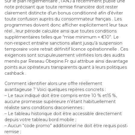
Sur le plan réglementaire , l’ANJ a récemment publié une
note précisant que toute remise financière doit rester
clairement distincte d’un bonus conditionné afin d’éviter
toute confusion auprès du consommateur français . Les
programmes doivent donc afficher explicitement leur taux
réel , leur période calculée ainsi que toutes conditions
supplémentaires telles que “mise minimum = €10”. Le
non-respect entraîne sanctions allant jusqu’à suspension
temporaire voire retrait définitif licence opérationnelle . Ces
exigences sont scrupuleusement vérifiées lors des audits
menés par Reseau Obepine.Fr qui attribue ainsi davantage
points aux opérateurs transparents quant à leurs politiques
cashback .
Comment identifier alors une offre réellement
avantageuse ? Voici quelques repères concrets :
– Le taux indiqué doit être compris entre 10 % et15 %,
aucune promesse supérieure n’étant habituellement
réaliste sans conditions draconiennes ;
– Le tableau historique doit être accessible directement
depuis votre tableau bord mobile ;
– Aucun “code promo” additionnel ne doit être requis post‐
remise ;