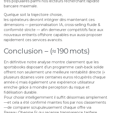
très populaires parmi nos lecteurs recherchant rapidité
bancaire maximale.
Quelque soit la trajectoire choisie,
les opérateurs devront intégrer dès maintenant ces
dimensions — personnalisation IA, cross-selling fluide &
conformité stricte — afin demeurer compétitifs face aux
nouveaux entrants offshore capables eux aussi proposer
rapidement ces services avancés.
Conclusion – (≈ 190 mots)
En définitive notre analyse montre clairement que les
sportsbooks disposant d’un programme cash‑back solide
offrent non seulement une meilleure rentabilité directe («
plusieurs dizaines voire centaines euros récupérés chaque
année ») mais également une expérience utilisateur
enrichie grâce à moindre perception du risque et
fidélisation durable.
Pour choisir intelligemment il suffit désormais simplement
—et cela a été confirmé maintes fois par nos classements
—de comparer scrupuleusement chaque offre via
Reseau Obepine.Fr qui recense transparence tarifaire,