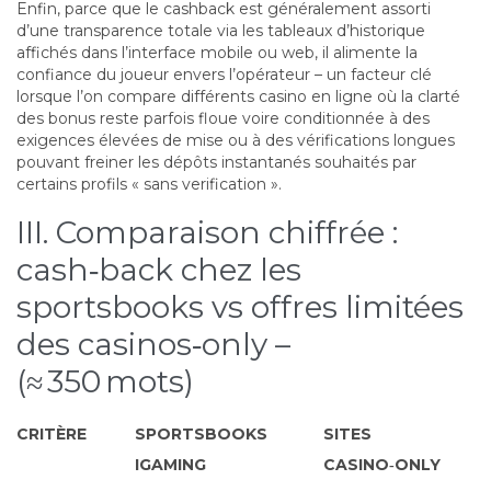
Enfin, parce que le cashback est généralement assorti
d’une transparence totale via les tableaux d’historique
affichés dans l’interface mobile ou web, il alimente la
confiance du joueur envers l’opérateur – un facteur clé
lorsque l’on compare différents casino en ligne où la clarté
des bonus reste parfois floue voire conditionnée à des
exigences élevées de mise ou à des vérifications longues
pouvant freiner les dépôts instantanés souhaités par
certains profils « sans verification ».
III. Comparaison chiffrée :
cash‑back chez les
sportsbooks vs offres limitées
des casinos‑only –
(≈ 350 mots)
CRITÈRE
SPORTSBOOKS
SITES
IGAMING
CASINO‑ONLY