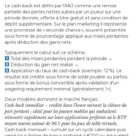
Le cash‑back est défini par l’ANJ comme une remise
partielle des pertes nettes subies par un joueur sur une
période donnée, offerte à titre gratuit et sans condition de
dépôt supplémentaire. Sur le plan marketing il représente
une promesse de « seconde chance », souvent présentée
sous forme de pourcentage appliqué aux mises perdantes
après déduction des gains nets.
Typiquement le calcul suit ce schéma :
Total des mises perdantes pendant la période →
Déduction du gain net réalisé →
Application du taux de cash‑back (exemple : 12 %). Le
résultat est crédité sous forme de solde jouable ou parfois
sous forme de bonus convertible après validation d’un
wagering requirement minimal (généralement 1×).
Deux modèles dominent le marché français :
Cash‑back immédiat – crédité dans l’heure suivant la clôture du
pari perdant ; idéal pour les joueurs mobiles qui souhaitent
réinvestir rapidement sur leurs applications préférées où le RTP
moyen tourne autour de 96 % pour les jeux de table virtuels.
Cash‑back mensuel – cumulé sur un cycle calendaire puis
versé sous forme de bonus plafonné à €200 ou équivalent