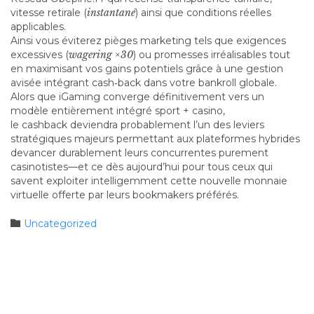
vitesse retirale (
instantané
) ainsi que conditions réelles
applicables.
Ainsi vous éviterez pièges marketing tels que exigences
excessives (
wagering ×30
) ou promesses irréalisables tout
en maximisant vos gains potentiels grâce à une gestion
avisée intégrant cash‑back dans votre bankroll globale.
Alors que iGaming converge définitivement vers un
modèle entièrement intégré sport + casino,
le cashback deviendra probablement l’un des leviers
stratégiques majeurs permettant aux plateformes hybrides
devancer durablement leurs concurrentes purement
casinotistes—et ce dès aujourd’hui pour tous ceux qui
savent exploiter intelligemment cette nouvelle monnaie
virtuelle offerte par leurs bookmakers préférés.
Category

Uncategorized