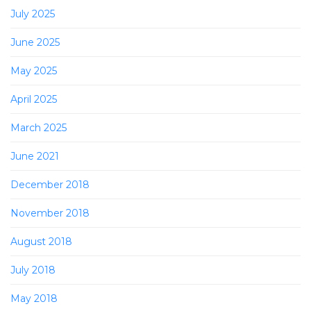
July 2025
June 2025
May 2025
April 2025
March 2025
June 2021
December 2018
November 2018
August 2018
July 2018
May 2018