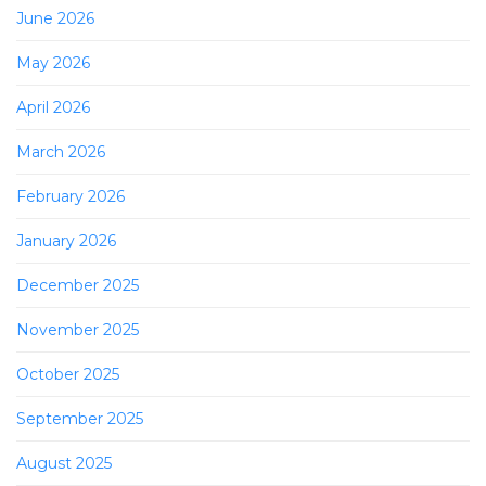
June 2026
May 2026
April 2026
March 2026
February 2026
January 2026
December 2025
November 2025
October 2025
September 2025
August 2025