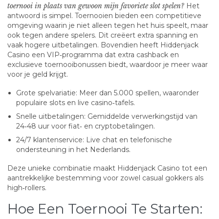
toernooi in plaats van gewoon mijn favoriete slot spelen?
Het
antwoord is simpel. Toernooien bieden een competitieve
omgeving waarin je niet alleen tegen het huis speelt, maar
ook tegen andere spelers. Dit creëert extra spanning en
vaak hogere uitbetalingen. Bovendien heeft Hiddenjack
Casino een VIP‑programma dat extra cashback en
exclusieve toernooibonus­sen biedt, waardoor je meer waar
voor je geld krijgt.
Grote spelvariatie: Meer dan 5.000 spellen, waaronder
populaire slots en live casino‑tafels.
Snelle uitbetalingen: Gemiddelde verwerkingstijd van
24‑48 uur voor fiat‑ en cryptobetalingen.
24/7 klantenservice: Live chat en telefonische
ondersteuning in het Nederlands.
Deze unieke combinatie maakt Hiddenjack Casino tot een
aantrekkelijke bestemming voor zowel casual gokkers als
high‑rollers.
Hoe Een Toernooi Te Starten: