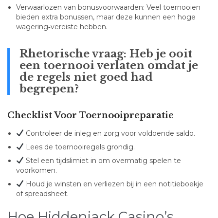
Verwaarlozen van bonusvoorwaarden: Veel toernooien
bieden extra bonussen, maar deze kunnen een hoge
wagering‑vereiste hebben.
Rhetorische vraag: Heb je ooit
een toernooi verlaten omdat je
de regels niet goed had
begrepen?
Checklist Voor Toernooipreparatie
Controleer de inleg en zorg voor voldoende saldo.
Lees de toernooiregels grondig.
Stel een tijdslimiet in om overmatig spelen te
voorkomen.
Houd je winsten en verliezen bij in een notitieboekje
of spreadsheet.
Hoe Hiddenjack Casino’s