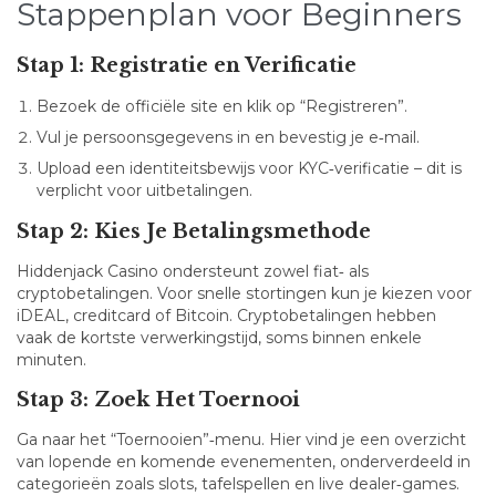
Stappenplan voor Beginners
Stap 1: Registratie en Verificatie
Bezoek de officiële site en klik op “Registreren”.
Vul je persoonsgegevens in en bevestig je e‑mail.
Upload een identiteitsbewijs voor KYC‑verificatie – dit is
verplicht voor uitbetalingen.
Stap 2: Kies Je Betalingsmethode
Hiddenjack Casino ondersteunt zowel fiat‑ als
cryptobetalingen. Voor snelle stortingen kun je kiezen voor
iDEAL, creditcard of Bitcoin. Cryptobetalingen hebben
vaak de kortste verwerkingstijd, soms binnen enkele
minuten.
Stap 3: Zoek Het Toernooi
Ga naar het “Toernooien”‑menu. Hier vind je een overzicht
van lopende en komende evenementen, onderverdeeld in
categorieën zoals slots, tafelspellen en live dealer‑games.