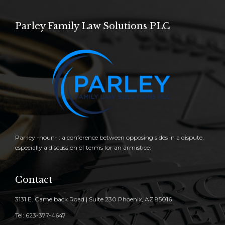
Parley Family Law Solutions PLC
Par·ley -noun- : a conference between opposing sides in a dispute,
especially a discussion of terms for an armistice.
Contact
3131 E. Camelback Road | Suite 230 Phoenix, AZ 85016
Tel: 623-377-4647