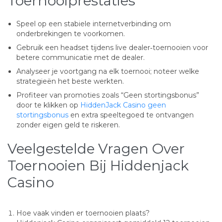
Toernooiprestaties
Speel op een stabiele internetverbinding om
onderbrekingen te voorkomen.
Gebruik een headset tijdens live dealer‑toernooien voor
betere communicatie met de dealer.
Analyseer je voortgang na elk toernooi; noteer welke
strategieën het beste werkten.
Profiteer van promoties zoals “Geen stortingsbonus”
door te klikken op
HiddenJack Casino geen
stortingsbonus
en extra speeltegoed te ontvangen
zonder eigen geld te riskeren.
Veelgestelde Vragen Over
Toernooien Bij Hiddenjack
Casino
Hoe vaak vinden er toernooien plaats?