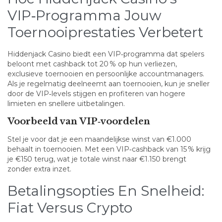
VIP‑Programma Jouw
Toernooiprestaties Verbetert
Hiddenjack Casino biedt een VIP‑programma dat spelers
beloont met cashback tot 20 % op hun verliezen,
exclusieve toernooien en persoonlijke accountmanagers.
Als je regelmatig deelneemt aan toernooien, kun je sneller
door de VIP‑levels stijgen en profiteren van hogere
limieten en snellere uitbetalingen.
Voorbeeld van VIP‑voordelen
Stel je voor dat je een maandelijkse winst van €1.000
behaalt in toernooien. Met een VIP‑cashback van 15 % krijg
je €150 terug, wat je totale winst naar €1.150 brengt
zonder extra inzet.
Betalingsopties En Snelheid:
Fiat Versus Crypto