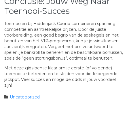
Conclusie: Jouw Weg Naar
Toernooi‑Succes
Toernooien bij Hiddenjack Casino combineren spanning,
competitie en aantrekkelijke prijzen. Door de juiste
voorbereiding, een goed begrip van de spelregels en het
benutten van het VIP‑programma, kun je je winstkansen
aanzienlijk vergroten. Vergeet niet om verantwoord te
spelen, je bankroll te beheren en de beschikbare bonussen,
zoals de “geen stortingsbonus”, optimaal te benutten.
Met deze gids ben je klaar om je eerste (of volgende)
toernooi te betreden en te strijden voor die felbegeerde
jackpot. Veel succes en moge de odds in jouw voordeel
zijn!
Category

Uncategorized