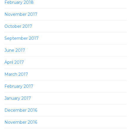
February 2018
November 2017
October 2017
September 2017
June 2017
April 2017
March 2017
February 2017
January 2017
December 2016
November 2016