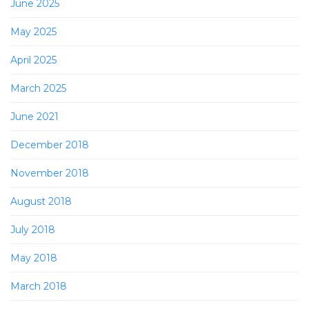
June 2025
May 2025
April 2025
March 2025
June 2021
December 2018
November 2018
August 2018
July 2018
May 2018
March 2018