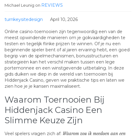
REVIEWS
Michael Leunig
on
turnkeysitedesign
April 10, 2026
Online casino‑toernooien zijn tegenwoordig een van de
meest opwindende manieren om je gokvaardigheden te
testen en tegelijk flinke prijzen te winnen. Of je nu een
beginnende speler bent of al jaren ervaring hebt, een goed
begrip van de spelmechanismen, bonusstructuren en
strategieën kan het verschil maken tussen een lege
portemonnee en een winstgevende uitbetaling. In deze
gids duiken we diep in de wereld van toernooien bij
Hiddenjack Casino, geven we praktische tips en laten we
zien hoe je je kansen maximaliseert.
Waarom Toernooien Bij
Hiddenjack Casino Een
Slimme Keuze Zijn
Veel spelers vragen zich af:
Waarom zou ik meedoen aan een