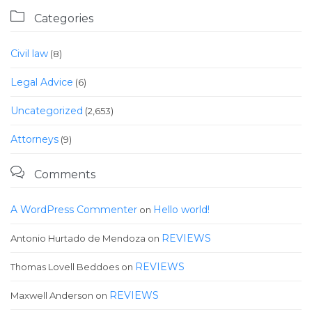

Categories
Civil law
(8)
Legal Advice
(6)
Uncategorized
(2,653)
Аttorneys
(9)

Comments
A WordPress Commenter
Hello world!
on
REVIEWS
Antonio Hurtado de Mendoza
on
REVIEWS
Thomas Lovell Beddoes
on
REVIEWS
Maxwell Anderson
on