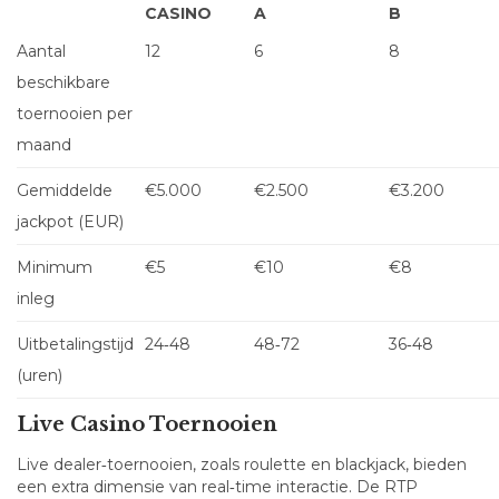
CASINO
A
B
Aantal
12
6
8
beschikbare
toernooien per
maand
Gemiddelde
€5.000
€2.500
€3.200
jackpot (EUR)
Minimum
€5
€10
€8
inleg
Uitbetalingstijd
24‑48
48‑72
36‑48
(uren)
Live Casino Toernooien
Live dealer‑toernooien, zoals roulette en blackjack, bieden
een extra dimensie van real‑time interactie. De RTP