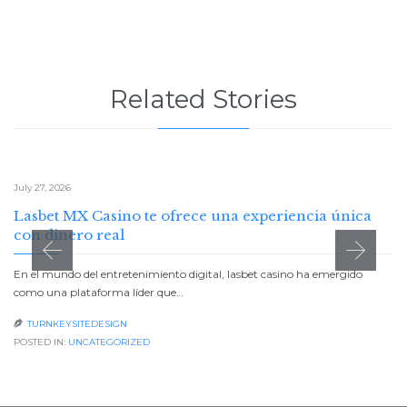
Related Stories
July 27, 2026
Lasbet MX Casino te ofrece una experiencia única
con dinero real
En el mundo del entretenimiento digital, lasbet casino ha emergido
como una plataforma líder que…
TURNKEYSITEDESIGN

POSTED IN:
UNCATEGORIZED