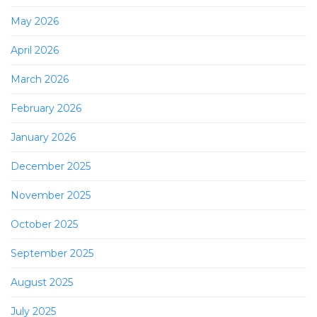
May 2026
April 2026
March 2026
February 2026
January 2026
December 2025
November 2025
October 2025
September 2025
August 2025
July 2025