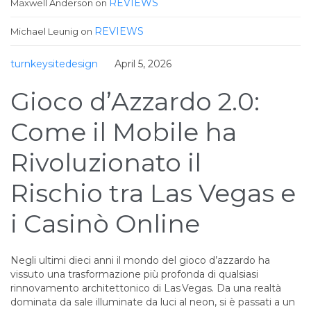
REVIEWS
Maxwell Anderson
on
REVIEWS
Michael Leunig
on
turnkeysitedesign
April 5, 2026
Gioco d’Azzardo 2.0:
Come il Mobile ha
Rivoluzionato il
Rischio tra Las Vegas e
i Casinò Online
Negli ultimi dieci anni il mondo del gioco d’azzardo ha
vissuto una trasformazione più profonda di qualsiasi
rinnovamento architettonico di Las Vegas. Da una realtà
dominata da sale illuminate da luci al neon, si è passati a un