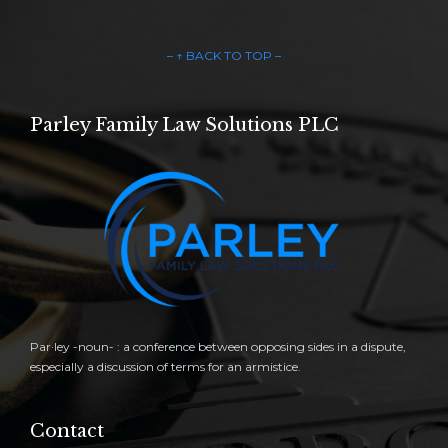
– ↑ BACK TO TOP –
Parley Family Law Solutions PLC
Par·ley -noun- : a conference between opposing sides in a dispute,
especially a discussion of terms for an armistice.
Contact