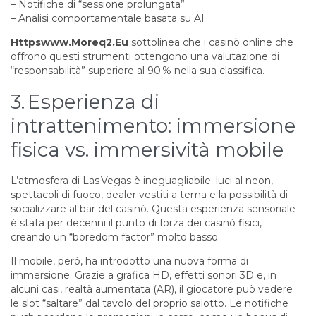
– Notifiche di “sessione prolungata”
– Analisi comportamentale basata su AI
Httpswww.Moreq2.Eu
sottolinea che i casinò online che
offrono questi strumenti ottengono una valutazione di
“responsabilità” superiore al 90 % nella sua classifica.
3. Esperienza di
intrattenimento: immersione
fisica vs. immersività mobile
L’atmosfera di Las Vegas è ineguagliabile: luci al neon,
spettacoli di fuoco, dealer vestiti a tema e la possibilità di
socializzare al bar del casinò. Questa esperienza sensoriale
è stata per decenni il punto di forza dei casinò fisici,
creando un “boredom factor” molto basso.
Il mobile, però, ha introdotto una nuova forma di
immersione. Grazie a grafica HD, effetti sonori 3D e, in
alcuni casi, realtà aumentata (AR), il giocatore può vedere
le slot “saltare” dal tavolo del proprio salotto. Le notifiche