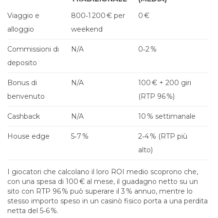
Viaggio e
800‑1 200 € per
0 €
alloggio
weekend
Commissioni di
N/A
0‑2 %
deposito
Bonus di
N/A
100 € + 200 giri
benvenuto
(RTP 96 %)
Cashback
N/A
10 % settimanale
House edge
5‑7 %
2‑4 % (RTP più
alto)
I giocatori che calcolano il loro ROI medio scoprono che,
con una spesa di 100 € al mese, il guadagno netto su un
sito con RTP 96 % può superare il 3 % annuo, mentre lo
stesso importo speso in un casinò fisico porta a una perdita
netta del 5‑6 %.