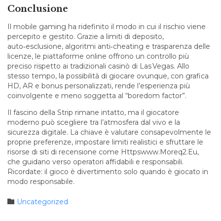
Conclusione
Il mobile gaming ha ridefinito il modo in cui il rischio viene
percepito e gestito. Grazie a limiti di deposito,
auto‑esclusione, algoritmi anti‑cheating e trasparenza delle
licenze, le piattaforme online offrono un controllo più
preciso rispetto ai tradizionali casinò di Las Vegas. Allo
stesso tempo, la possibilità di giocare ovunque, con grafica
HD, AR e bonus personalizzati, rende l’esperienza più
coinvolgente e meno soggetta al “boredom factor”.
Il fascino della Strip rimane intatto, ma il giocatore
moderno può scegliere tra l’atmosfera dal vivo e la
sicurezza digitale. La chiave è valutare consapevolmente le
proprie preferenze, impostare limiti realistici e sfruttare le
risorse di siti di recensione come Httpswww.Moreq2.Eu,
che guidano verso operatori affidabili e responsabili.
Ricordate: il gioco è divertimento solo quando è giocato in
modo responsabile.
Category

Uncategorized