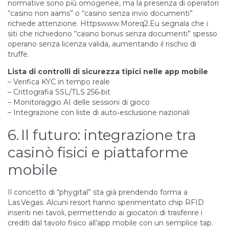
normative sono più omogenee, ma la presenza di operatori
“casino non aams” o “casino senza invio documenti”
richiede attenzione. Httpswww.Moreq2.Eu segnala che i
siti che richiedono “casino bonus senza documenti” spesso
operano senza licenza valida, aumentando il rischio di
truffe.
Lista di controlli di sicurezza tipici nelle app mobile
– Verifica KYC in tempo reale
– Crittografia SSL/TLS 256‑bit
– Monitoraggio AI delle sessioni di gioco
– Integrazione con liste di auto‑esclusione nazionali
6. Il futuro: integrazione tra
casinò fisici e piattaforme
mobile
Il concetto di “phygital” sta già prendendo forma a
Las Vegas. Alcuni resort hanno sperimentato chip RFID
inseriti nei tavoli, permettendo ai giocatori di trasferire i
crediti dal tavolo fisico all’app mobile con un semplice tap.