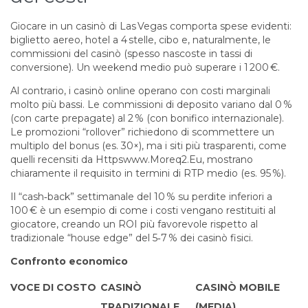
Giocare in un casinò di Las Vegas comporta spese evidenti:
biglietto aereo, hotel a 4 stelle, cibo e, naturalmente, le
commissioni del casinò (spesso nascoste in tassi di
conversione). Un weekend medio può superare i 1 200 €.
Al contrario, i casinò online operano con costi marginali
molto più bassi. Le commissioni di deposito variano dal 0 %
(con carte prepagate) al 2 % (con bonifico internazionale).
Le promozioni “rollover” richiedono di scommettere un
multiplo del bonus (es. 30×), ma i siti più trasparenti, come
quelli recensiti da Httpswww.Moreq2.Eu, mostrano
chiaramente il requisito in termini di RTP medio (es. 95 %).
Il “cash‑back” settimanale del 10 % su perdite inferiori a
100 € è un esempio di come i costi vengano restituiti al
giocatore, creando un ROI più favorevole rispetto al
tradizionale “house edge” del 5‑7 % dei casinò fisici.
Confronto economico
VOCE DI COSTO
CASINÒ
CASINÒ MOBILE
TRADIZIONALE
(MEDIA)