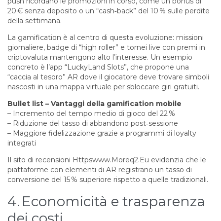
push ricordano le promozioni in corso, come un bonus di
20 € senza deposito o un “cash‑back” del 10 % sulle perdite
della settimana.
La gamification è al centro di questa evoluzione: missioni
giornaliere, badge di “high roller” e tornei live con premi in
criptovaluta mantengono alto l’interesse. Un esempio
concreto è l’app “LuckyLand Slots”, che propone una
“caccia al tesoro” AR dove il giocatore deve trovare simboli
nascosti in una mappa virtuale per sbloccare giri gratuiti.
Bullet list – Vantaggi della gamification mobile
– Incremento del tempo medio di gioco del 22 %
– Riduzione del tasso di abbandono post‑sessione
– Maggiore fidelizzazione grazie a programmi di loyalty
integrati
Il sito di recensioni Httpswww.Moreq2.Eu evidenzia che le
piattaforme con elementi di AR registrano un tasso di
conversione del 15 % superiore rispetto a quelle tradizionali.
4. Economicità e trasparenza
dei costi