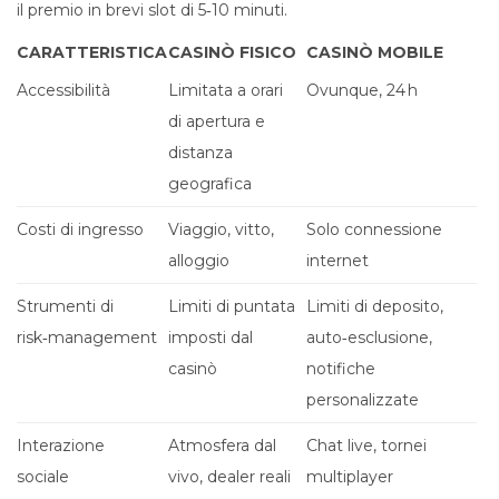
il premio in brevi slot di 5‑10 minuti.
CARATTERISTICA
CASINÒ FISICO
CASINÒ MOBILE
Accessibilità
Limitata a orari
Ovunque, 24 h
di apertura e
distanza
geografica
Costi di ingresso
Viaggio, vitto,
Solo connessione
alloggio
internet
Strumenti di
Limiti di puntata
Limiti di deposito,
risk‑management
imposti dal
auto‑esclusione,
casinò
notifiche
personalizzate
Interazione
Atmosfera dal
Chat live, tornei
sociale
vivo, dealer reali
multiplayer