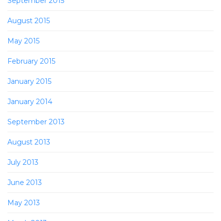
September 2015
August 2015
May 2015
February 2015
January 2015
January 2014
September 2013
August 2013
July 2013
June 2013
May 2013