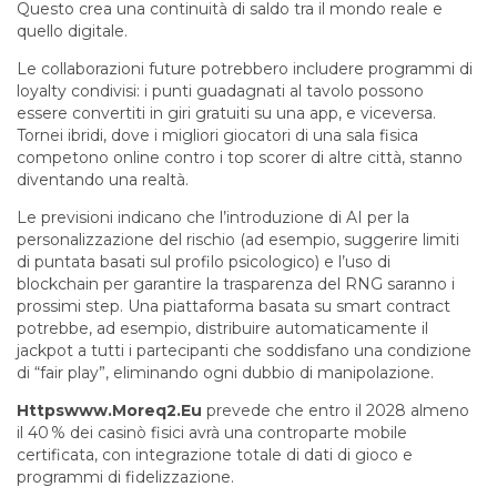
Questo crea una continuità di saldo tra il mondo reale e
quello digitale.
Le collaborazioni future potrebbero includere programmi di
loyalty condivisi: i punti guadagnati al tavolo possono
essere convertiti in giri gratuiti su una app, e viceversa.
Tornei ibridi, dove i migliori giocatori di una sala fisica
competono online contro i top scorer di altre città, stanno
diventando una realtà.
Le previsioni indicano che l’introduzione di AI per la
personalizzazione del rischio (ad esempio, suggerire limiti
di puntata basati sul profilo psicologico) e l’uso di
blockchain per garantire la trasparenza del RNG saranno i
prossimi step. Una piattaforma basata su smart contract
potrebbe, ad esempio, distribuire automaticamente il
jackpot a tutti i partecipanti che soddisfano una condizione
di “fair play”, eliminando ogni dubbio di manipolazione.
Httpswww.Moreq2.Eu
prevede che entro il 2028 almeno
il 40 % dei casinò fisici avrà una controparte mobile
certificata, con integrazione totale di dati di gioco e
programmi di fidelizzazione.