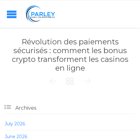
Révolution des paiements
sécurisés : comment les bonus
crypto transforment les casinos
en ligne




Archives
July 2026
June 2026