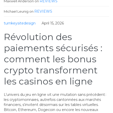
REVIEWS
Maxwell Anderson
on
REVIEWS
Michael Leunig
on
turnkeysitedesign
April 15, 2026
Révolution des
paiements sécurisés :
comment les bonus
crypto transforment
les casinos en ligne
L’univers du jeu en ligne vit une mutation sans précédent :
les cryptomonnaies, autrefois cantonnées aux marchés
financiers, s’invitent désormais sur les tables virtuelles.
Bitcoin, Ethereum, Dogecoin ou encore les nouveaux