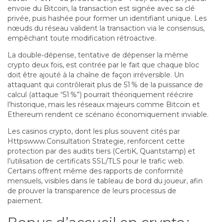
envoie du Bitcoin, la transaction est signée avec sa clé
privée, puis hashée pour former un identifiant unique. Les
nœuds du réseau valident la transaction via le consensus,
empêchant toute modification rétroactive.
La double‑dépense, tentative de dépenser la même
crypto deux fois, est contrée par le fait que chaque bloc
doit être ajouté à la chaîne de façon irréversible. Un
attaquant qui contrôlerait plus de 51 % de la puissance de
calcul (attaque “51 %”) pourrait théoriquement réécrire
l’historique, mais les réseaux majeurs comme Bitcoin et
Ethereum rendent ce scénario économiquement inviable.
Les casinos crypto, dont les plus souvent cités par
Httpswww.Consultation Strategie, renforcent cette
protection par des audits tiers (CertiK, Quantstamp) et
l’utilisation de certificats SSL/TLS pour le trafic web.
Certains offrent même des rapports de conformité
mensuels, visibles dans le tableau de bord du joueur, afin
de prouver la transparence de leurs processus de
paiement.