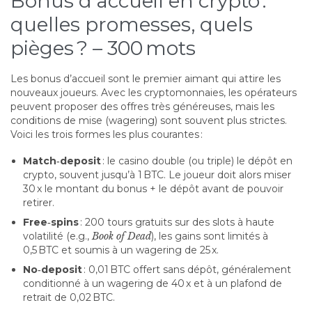
Bonus d’accueil en crypto :
quelles promesses, quels
pièges ? – 300 mots
Les bonus d’accueil sont le premier aimant qui attire les
nouveaux joueurs. Avec les cryptomonnaies, les opérateurs
peuvent proposer des offres très généreuses, mais les
conditions de mise (wagering) sont souvent plus strictes.
Voici les trois formes les plus courantes :
Match‑deposit
: le casino double (ou triple) le dépôt en
crypto, souvent jusqu’à 1 BTC. Le joueur doit alors miser
30 x le montant du bonus + le dépôt avant de pouvoir
retirer.
Free‑spins
: 200 tours gratuits sur des slots à haute
volatilité (e.g.,
Book of Dead
), les gains sont limités à
0,5 BTC et soumis à un wagering de 25 x.
No‑deposit
: 0,01 BTC offert sans dépôt, généralement
conditionné à un wagering de 40 x et à un plafond de
retrait de 0,02 BTC.