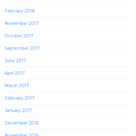
February 2018
November 2017
October 2017
September 2017
June 2017
April 2017
March 2017
February 2017
January 2017
December 2016
November 2016