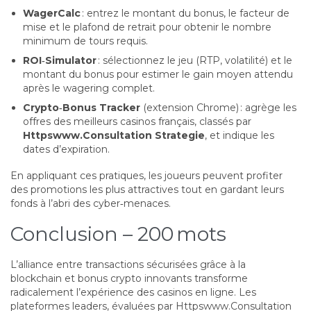
WagerCalc
: entrez le montant du bonus, le facteur de
mise et le plafond de retrait pour obtenir le nombre
minimum de tours requis.
ROI‑Simulator
: sélectionnez le jeu (RTP, volatilité) et le
montant du bonus pour estimer le gain moyen attendu
après le wagering complet.
Crypto‑Bonus Tracker
(extension Chrome) : agrège les
offres des meilleurs casinos français, classés par
Httpswww.Consultation Strategie
, et indique les
dates d’expiration.
En appliquant ces pratiques, les joueurs peuvent profiter
des promotions les plus attractives tout en gardant leurs
fonds à l’abri des cyber‑menaces.
Conclusion – 200 mots
L’alliance entre transactions sécurisées grâce à la
blockchain et bonus crypto innovants transforme
radicalement l’expérience des casinos en ligne. Les
plateformes leaders, évaluées par Httpswww.Consultation