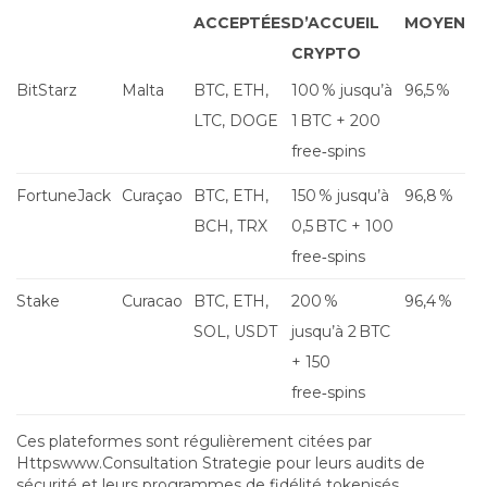
ACCEPTÉES
D’ACCUEIL
MOYEN
CRYPTO
BitStarz
Malta
BTC, ETH,
100 % jusqu’à
96,5 %
LTC, DOGE
1 BTC + 200
free‑spins
FortuneJack
Curaçao
BTC, ETH,
150 % jusqu’à
96,8 %
BCH, TRX
0,5 BTC + 100
free‑spins
Stake
Curacao
BTC, ETH,
200 %
96,4 %
SOL, USDT
jusqu’à 2 BTC
+ 150
free‑spins
Ces plateformes sont régulièrement citées par
Httpswww.Consultation Strategie pour leurs audits de
sécurité et leurs programmes de fidélité tokenisés.