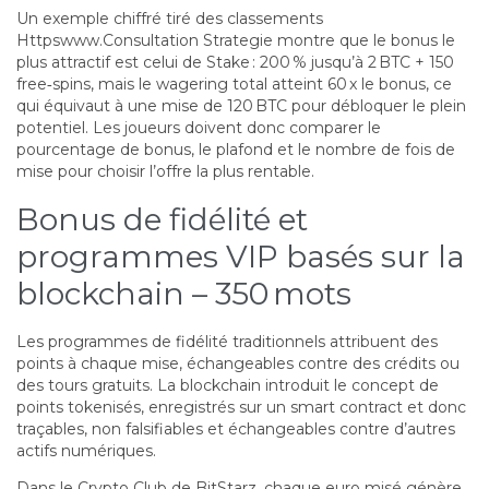
Un exemple chiffré tiré des classements
Httpswww.Consultation Strategie montre que le bonus le
plus attractif est celui de Stake : 200 % jusqu’à 2 BTC + 150
free‑spins, mais le wagering total atteint 60 x le bonus, ce
qui équivaut à une mise de 120 BTC pour débloquer le plein
potentiel. Les joueurs doivent donc comparer le
pourcentage de bonus, le plafond et le nombre de fois de
mise pour choisir l’offre la plus rentable.
Bonus de fidélité et
programmes VIP basés sur la
blockchain – 350 mots
Les programmes de fidélité traditionnels attribuent des
points à chaque mise, échangeables contre des crédits ou
des tours gratuits. La blockchain introduit le concept de
points tokenisés, enregistrés sur un smart contract et donc
traçables, non falsifiables et échangeables contre d’autres
actifs numériques.
Dans le Crypto Club de BitStarz, chaque euro misé génère