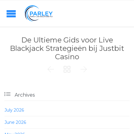
De Ultieme Gids voor Live
Blackjack Strategieën bij Justbit
Casino




Archives
July 2026
June 2026