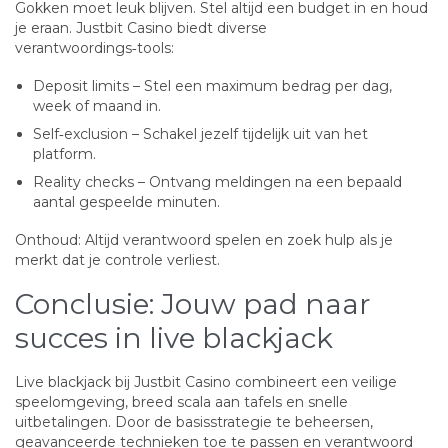
Gokken moet leuk blijven. Stel altijd een budget in en houd
je eraan. Justbit Casino biedt diverse
verantwoordings‑tools:
Deposit limits – Stel een maximum bedrag per dag,
week of maand in.
Self‑exclusion – Schakel jezelf tijdelijk uit van het
platform.
Reality checks – Ontvang meldingen na een bepaald
aantal gespeelde minuten.
Onthoud: Altijd verantwoord spelen en zoek hulp als je
merkt dat je controle verliest.
Conclusie: Jouw pad naar
succes in live blackjack
Live blackjack bij Justbit Casino combineert een veilige
speelomgeving, breed scala aan tafels en snelle
uitbetalingen. Door de basisstrategie te beheersen,
geavanceerde technieken toe te passen en verantwoord