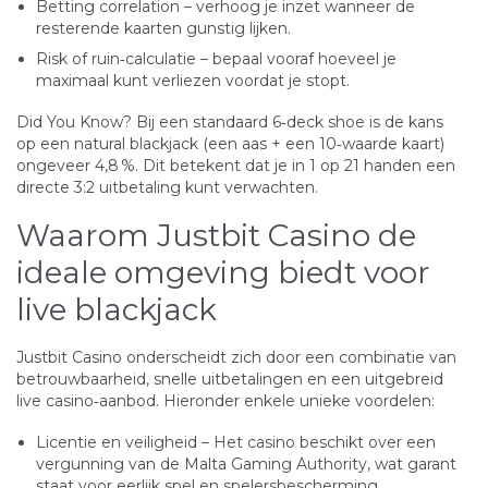
Betting correlation – verhoog je inzet wanneer de
resterende kaarten gunstig lijken.
Risk of ruin‑calculatie – bepaal vooraf hoeveel je
maximaal kunt verliezen voordat je stopt.
Did You Know? Bij een standaard 6‑deck shoe is de kans
op een natural blackjack (een aas + een 10‑waarde kaart)
ongeveer 4,8 %. Dit betekent dat je in 1 op 21 handen een
directe 3:2 uitbetaling kunt verwachten.
Waarom Justbit Casino de
ideale omgeving biedt voor
live blackjack
Justbit Casino onderscheidt zich door een combinatie van
betrouwbaarheid, snelle uitbetalingen en een uitgebreid
live casino‑aanbod. Hieronder enkele unieke voordelen:
Licentie en veiligheid – Het casino beschikt over een
vergunning van de Malta Gaming Authority, wat garant
staat voor eerlijk spel en spelersbescherming.