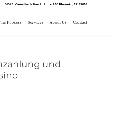
3131 E. Camelback Road | Suite 230 Phoenix, AZ 85016
Skip
The Process
Services
About Us
Contact
to
content
inzahlung und
sino