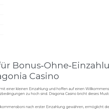
n für Bonus‑Ohne‑Einzahl
ragonia Casino
r mit einer kleinen Einzahlung und hoffen auf einen Willkommens
zbedingungen zu hoch sind. Dragonia Casino bricht dieses Mus
llkommensboni nach erster Einzahlung gewähren, ermöglicht die