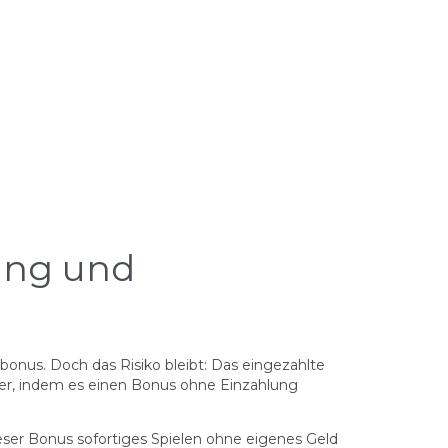
ung und
bonus. Doch das Risiko bleibt: Das eingezahlte
ter, indem es einen Bonus ohne Einzahlung
ser Bonus sofortiges Spielen ohne eigenes Geld