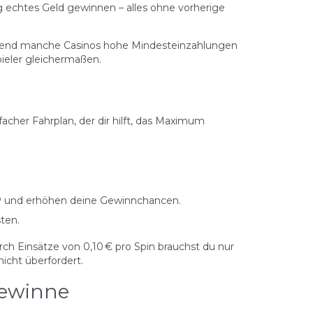
ig echtes Geld gewinnen – alles ohne vorherige
Während manche Casinos hohe Mindesteinzahlungen
pieler gleichermaßen.
facher Fahrplan, der dir hilft, das Maximum
TP und erhöhen deine Gewinnchancen.
ten.
h Einsätze von 0,10 € pro Spin brauchst du nur
icht überfordert.
Gewinne