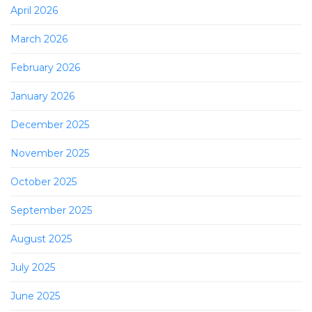
April 2026
March 2026
February 2026
January 2026
December 2025
November 2025
October 2025
September 2025
August 2025
July 2025
June 2025