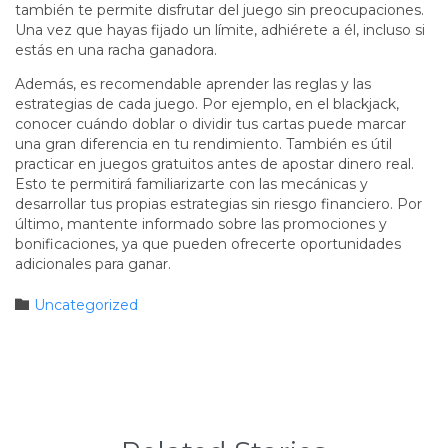
también te permite disfrutar del juego sin preocupaciones.
Una vez que hayas fijado un límite, adhiérete a él, incluso si
estás en una racha ganadora.
Además, es recomendable aprender las reglas y las
estrategias de cada juego. Por ejemplo, en el blackjack,
conocer cuándo doblar o dividir tus cartas puede marcar
una gran diferencia en tu rendimiento. También es útil
practicar en juegos gratuitos antes de apostar dinero real.
Esto te permitirá familiarizarte con las mecánicas y
desarrollar tus propias estrategias sin riesgo financiero. Por
último, mantente informado sobre las promociones y
bonificaciones, ya que pueden ofrecerte oportunidades
adicionales para ganar.
Category

Uncategorized