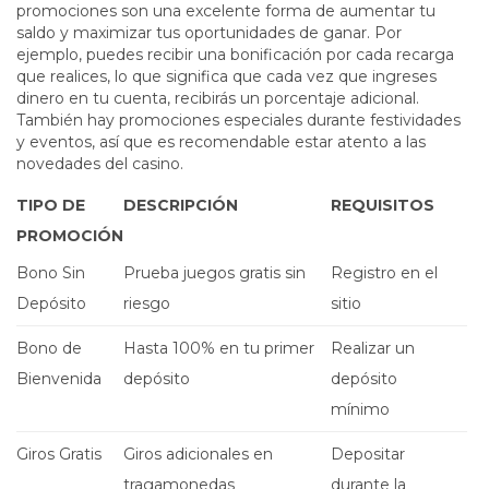
promociones son una excelente forma de aumentar tu
saldo y maximizar tus oportunidades de ganar. Por
ejemplo, puedes recibir una bonificación por cada recarga
que realices, lo que significa que cada vez que ingreses
dinero en tu cuenta, recibirás un porcentaje adicional.
También hay promociones especiales durante festividades
y eventos, así que es recomendable estar atento a las
novedades del casino.
TIPO DE
DESCRIPCIÓN
REQUISITOS
PROMOCIÓN
Bono Sin
Prueba juegos gratis sin
Registro en el
Depósito
riesgo
sitio
Bono de
Hasta 100% en tu primer
Realizar un
Bienvenida
depósito
depósito
mínimo
Giros Gratis
Giros adicionales en
Depositar
tragamonedas
durante la