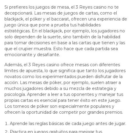
Si prefieres los juegos de mesa, el 3 Reyes casino no te
decepcionará. Las mesas de juegos de cartas, como el
blackjack, el póker y el baccarat, ofrecen una experiencia de
juego única que pone a prueba tus habilidades
estratégicas. En el blackjack, por ejemplo, los jugadores no
solo dependen de la suerte, sino también de la habilidad
para tomar decisiones en base a las cartas que tienen y las
que el crupier muestra. Esto hace que cada partida sea
emocionante y desafiante.
Además, el 3 Reyes casino ofrece mesas con diferentes
límites de apuesta, lo que significa que tanto los jugadores
novatos como los experimentados pueden disfrutar de la
acción. Las mesas de póker, por ejemplo, suelen atraer a
muchos jugadores debido a su mezcla de estrategia y
psicología. Aprender a leer a tus oponentes y manejar tus
propias cartas es esencial para tener éxito en este juego.
Los torneos de póker son especialmente populares y
ofrecen la oportunidad de competir por grandes premios.
Aprende las reglas básicas de cada juego antes de jugar.
Practica en juegos gratuitos para mejorar tus