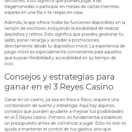
secciones. Esto significa que puedes jugar a las
tragamonedas o participar en mesas de cartas mientras
esperas en una fila o te relajas en casa.
Además, la app ofrece todas las funciones disponibles en la
versión de escritorio, incluyendo la posibilidad de realizar
depósitos y retiros. Esto significa que puedes gestionar tu
saldo, poner recarga y acceder a promociones
directamente desde tu dispositivo móvil. La experiencia de
juego móvil es especialmente conveniente para aquellos
que buscan flexibilidad y accesibilidad en su tiempo de
ocio.
Consejos y estrategias para
ganar en el 3 Reyes Casino
Ganar en un casino, ya sea en línea o físico, requiere una
combinación de suerte y estrategia. Aquí hay algunos
consejos que pueden ayudarte a mejorar tus posibilidades
en el 3 Reyes casino. Primero, es fundamental establecer
un presupuesto antes de comenzar a jugar. Esto no solo te
ayuda a mantener el control de tus gastos, sino que