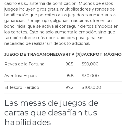
casino es su sistema de bonificación. Muchos de estos
juegos incluyen giros gratis, multiplicadores y rondas de
bonificación que permiten a los jugadores aumentar sus
ganancias. Por ejemplo, algunas máquinas ofrecen un
bono inicial que se activa al conseguir ciertos símbolos en
los carretes. Esto no solo aumenta la emoción, sino que
también ofrece más oportunidades para ganar sin
necesidad de realizar un depósito adicional.
JUEGO DE TRAGAMONEDAS
RTP (%)
JACKPOT MÁXIMO
Reyes de la Fortuna
96.5
$50,000
Aventura Espacial
95.8
$30,000
El Tesoro Perdido
97.2
$100,000
Las mesas de juegos de
cartas que desafían tus
habilidades