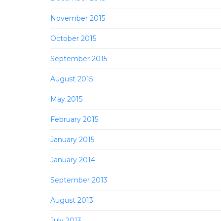
November 2015
October 2015
September 2015
August 2015
May 2015
February 2015
January 2015
January 2014
September 2013
August 2013
July 2013