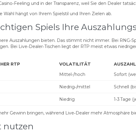
 Casino‑Feeling und in der Transparenz, weil Sie den Dealer tatsäc
e Wahl hängt von Ihrem Spielstil und Ihren Zielen ab.
chtigen Spiels Ihre Auszahlungs
höhere Auszahlungen bieten. Das stimmt nicht immer. Bei RNG‑
liegen. Bei Live‑Dealer‑Tischen liegt der RTP meist etwas niedrige
HER RTP
VOLATILITÄT
AUSZAHL
Mittel‑/hoch
Sofort (w
Niedrig‑/mittel
Schnell (bi
Niedrig
1‑3 Tage (
g mehr Gewinn bringen, während Live‑Dealer mehr Atmosphäre bi
t nutzen