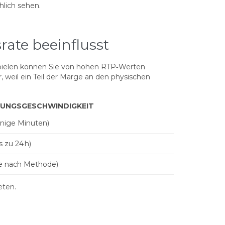
hlich sehen.
rate beeinflusst
Spielen können Sie von hohen RTP‑Werten
r, weil ein Teil der Marge an den physischen
UNGSGESCHWINDIGKEIT
enige Minuten)
s zu 24 h)
je nach Methode)
eten.