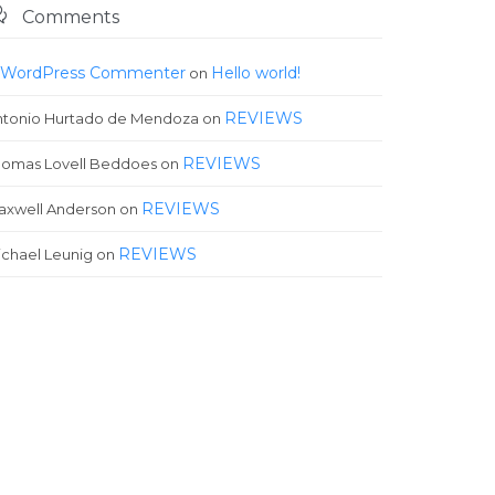

Comments
 WordPress Commenter
Hello world!
on
REVIEWS
ntonio Hurtado de Mendoza
on
REVIEWS
homas Lovell Beddoes
on
REVIEWS
axwell Anderson
on
REVIEWS
chael Leunig
on