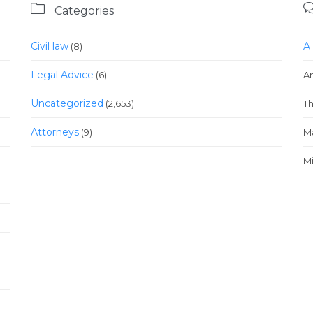

Categories
Civil law
A
(8)
Legal Advice
(6)
A
Uncategorized
(2,653)
T
Аttorneys
(9)
M
Mi